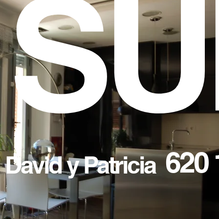
S
U
620 
David y Patricia