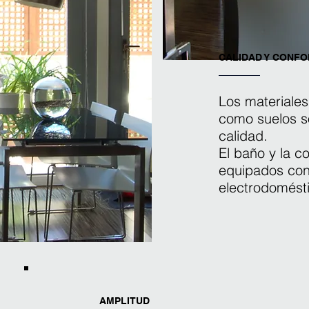
CALIDAD Y CONFO
Los materiales
como suelos s
calidad.
El baño y la c
equipados con 
electrodomést
AMPLITUD