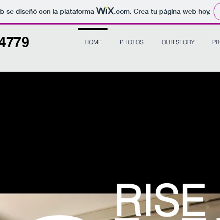
b se diseñó con la plataforma
.com
. Crea tu página web hoy.
24779
HOME
PHOTOS
OUR STORY
PR
RISE