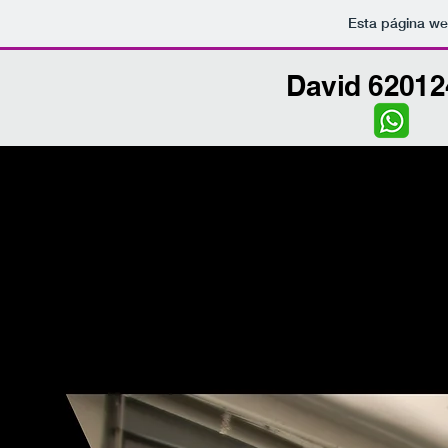
Esta página we
David 6201