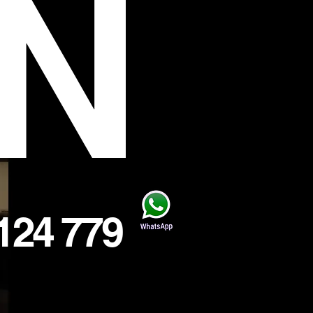
N
124 779